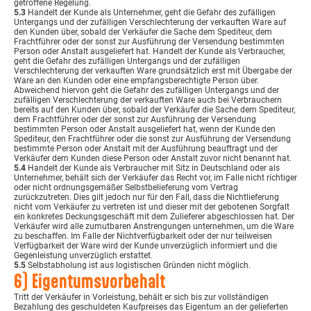
getroffene Regelung.
5.3
Handelt der Kunde als Unternehmer, geht die Gefahr des zufälligen
Untergangs und der zufälligen Verschlechterung der verkauften Ware auf
den Kunden über, sobald der Verkäufer die Sache dem Spediteur, dem
Frachtführer oder der sonst zur Ausführung der Versendung bestimmten
Person oder Anstalt ausgeliefert hat. Handelt der Kunde als Verbraucher,
geht die Gefahr des zufälligen Untergangs und der zufälligen
Verschlechterung der verkauften Ware grundsätzlich erst mit Übergabe der
Ware an den Kunden oder eine empfangsberechtigte Person über.
Abweichend hiervon geht die Gefahr des zufälligen Untergangs und der
zufälligen Verschlechterung der verkauften Ware auch bei Verbrauchern
bereits auf den Kunden über, sobald der Verkäufer die Sache dem Spediteur,
dem Frachtführer oder der sonst zur Ausführung der Versendung
bestimmten Person oder Anstalt ausgeliefert hat, wenn der Kunde den
Spediteur, den Frachtführer oder die sonst zur Ausführung der Versendung
bestimmte Person oder Anstalt mit der Ausführung beauftragt und der
Verkäufer dem Kunden diese Person oder Anstalt zuvor nicht benannt hat.
5.4
Handelt der Kunde als Verbraucher mit Sitz in Deutschland oder als
Unternehmer, behält sich der Verkäufer das Recht vor, im Falle nicht richtiger
oder nicht ordnungsgemäßer Selbstbelieferung vom Vertrag
zurückzutreten. Dies gilt jedoch nur für den Fall, dass die Nichtlieferung
nicht vom Verkäufer zu vertreten ist und dieser mit der gebotenen Sorgfalt
ein konkretes Deckungsgeschäft mit dem Zulieferer abgeschlossen hat. Der
Verkäufer wird alle zumutbaren Anstrengungen unternehmen, um die Ware
zu beschaffen. Im Falle der Nichtverfügbarkeit oder der nur teilweisen
Verfügbarkeit der Ware wird der Kunde unverzüglich informiert und die
Gegenleistung unverzüglich erstattet.
5.5
Selbstabholung ist aus logistischen Gründen nicht möglich.
6) Eigentumsvorbehalt
Tritt der Verkäufer in Vorleistung, behält er sich bis zur vollständigen
Bezahlung des geschuldeten Kaufpreises das Eigentum an der gelieferten