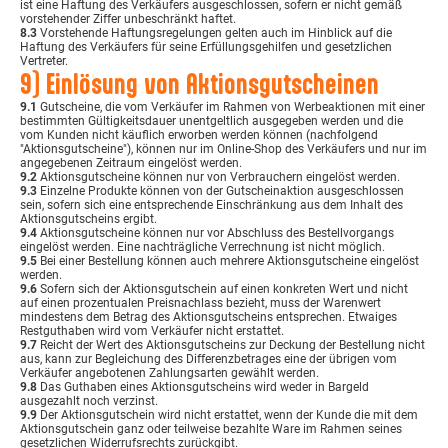
ist eine Haftung des Verkäufers ausgeschlossen, sofern er nicht gemäß
vorstehender Ziffer unbeschränkt haftet.
8.3
Vorstehende Haftungsregelungen gelten auch im Hinblick auf die
Haftung des Verkäufers für seine Erfüllungsgehilfen und gesetzlichen
Vertreter.
9) Einlösung von Aktionsgutscheinen
9.1
Gutscheine, die vom Verkäufer im Rahmen von Werbeaktionen mit einer
bestimmten Gültigkeitsdauer unentgeltlich ausgegeben werden und die
vom Kunden nicht käuflich erworben werden können (nachfolgend
"Aktionsgutscheine"), können nur im Online-Shop des Verkäufers und nur im
angegebenen Zeitraum eingelöst werden.
9.2
Aktionsgutscheine können nur von Verbrauchern eingelöst werden.
9.3
Einzelne Produkte können von der Gutscheinaktion ausgeschlossen
sein, sofern sich eine entsprechende Einschränkung aus dem Inhalt des
Aktionsgutscheins ergibt.
9.4
Aktionsgutscheine können nur vor Abschluss des Bestellvorgangs
eingelöst werden. Eine nachträgliche Verrechnung ist nicht möglich.
9.5
Bei einer Bestellung können auch mehrere Aktionsgutscheine eingelöst
werden.
9.6
Sofern sich der Aktionsgutschein auf einen konkreten Wert und nicht
auf einen prozentualen Preisnachlass bezieht, muss der Warenwert
mindestens dem Betrag des Aktionsgutscheins entsprechen. Etwaiges
Restguthaben wird vom Verkäufer nicht erstattet.
9.7
Reicht der Wert des Aktionsgutscheins zur Deckung der Bestellung nicht
aus, kann zur Begleichung des Differenzbetrages eine der übrigen vom
Verkäufer angebotenen Zahlungsarten gewählt werden.
9.8
Das Guthaben eines Aktionsgutscheins wird weder in Bargeld
ausgezahlt noch verzinst.
9.9
Der Aktionsgutschein wird nicht erstattet, wenn der Kunde die mit dem
Aktionsgutschein ganz oder teilweise bezahlte Ware im Rahmen seines
gesetzlichen Widerrufsrechts zurückgibt.