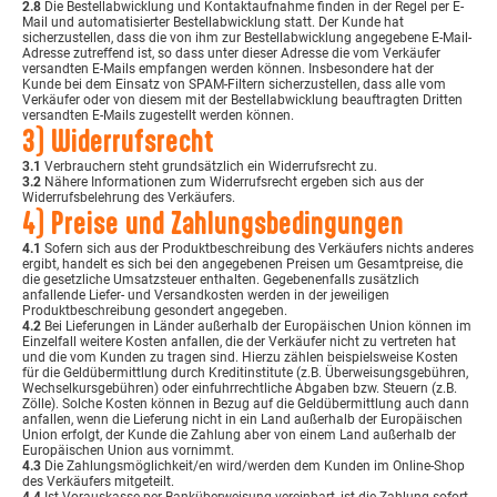
2.8
Die Bestellabwicklung und Kontaktaufnahme finden in der Regel per E-
Mail und automatisierter Bestellabwicklung statt. Der Kunde hat
sicherzustellen, dass die von ihm zur Bestellabwicklung angegebene E-Mail-
Adresse zutreffend ist, so dass unter dieser Adresse die vom Verkäufer
versandten E-Mails empfangen werden können. Insbesondere hat der
Kunde bei dem Einsatz von SPAM-Filtern sicherzustellen, dass alle vom
Verkäufer oder von diesem mit der Bestellabwicklung beauftragten Dritten
versandten E-Mails zugestellt werden können.
3) Widerrufsrecht
3.1
Verbrauchern steht grundsätzlich ein Widerrufsrecht zu.
3.2
Nähere Informationen zum Widerrufsrecht ergeben sich aus der
Widerrufsbelehrung des Verkäufers.
4) Preise und Zahlungsbedingungen
4.1
Sofern sich aus der Produktbeschreibung des Verkäufers nichts anderes
ergibt, handelt es sich bei den angegebenen Preisen um Gesamtpreise, die
die gesetzliche Umsatzsteuer enthalten. Gegebenenfalls zusätzlich
anfallende Liefer- und Versandkosten werden in der jeweiligen
Produktbeschreibung gesondert angegeben.
4.2
Bei Lieferungen in Länder außerhalb der Europäischen Union können im
Einzelfall weitere Kosten anfallen, die der Verkäufer nicht zu vertreten hat
und die vom Kunden zu tragen sind. Hierzu zählen beispielsweise Kosten
für die Geldübermittlung durch Kreditinstitute (z.B. Überweisungsgebühren,
Wechselkursgebühren) oder einfuhrrechtliche Abgaben bzw. Steuern (z.B.
Zölle). Solche Kosten können in Bezug auf die Geldübermittlung auch dann
anfallen, wenn die Lieferung nicht in ein Land außerhalb der Europäischen
Union erfolgt, der Kunde die Zahlung aber von einem Land außerhalb der
Europäischen Union aus vornimmt.
4.3
Die Zahlungsmöglichkeit/en wird/werden dem Kunden im Online-Shop
des Verkäufers mitgeteilt.
4.4
Ist Vorauskasse per Banküberweisung vereinbart, ist die Zahlung sofort