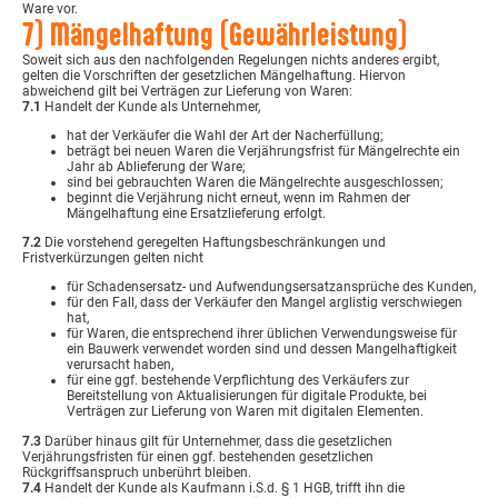
Ware vor.
7) Mängelhaftung (Gewährleistung)
Soweit sich aus den nachfolgenden Regelungen nichts anderes ergibt,
gelten die Vorschriften der gesetzlichen Mängelhaftung. Hiervon
abweichend gilt bei Verträgen zur Lieferung von Waren:
7.1
Handelt der Kunde als Unternehmer,
hat der Verkäufer die Wahl der Art der Nacherfüllung;
beträgt bei neuen Waren die Verjährungsfrist für Mängelrechte ein
Jahr ab Ablieferung der Ware;
sind bei gebrauchten Waren die Mängelrechte ausgeschlossen;
beginnt die Verjährung nicht erneut, wenn im Rahmen der
Mängelhaftung eine Ersatzlieferung erfolgt.
7.2
Die vorstehend geregelten Haftungsbeschränkungen und
Fristverkürzungen gelten nicht
für Schadensersatz- und Aufwendungsersatzansprüche des Kunden,
für den Fall, dass der Verkäufer den Mangel arglistig verschwiegen
hat,
für Waren, die entsprechend ihrer üblichen Verwendungsweise für
ein Bauwerk verwendet worden sind und dessen Mangelhaftigkeit
verursacht haben,
für eine ggf. bestehende Verpflichtung des Verkäufers zur
Bereitstellung von Aktualisierungen für digitale Produkte, bei
Verträgen zur Lieferung von Waren mit digitalen Elementen.
7.3
Darüber hinaus gilt für Unternehmer, dass die gesetzlichen
Verjährungsfristen für einen ggf. bestehenden gesetzlichen
Rückgriffsanspruch unberührt bleiben.
7.4
Handelt der Kunde als Kaufmann i.S.d. § 1 HGB, trifft ihn die