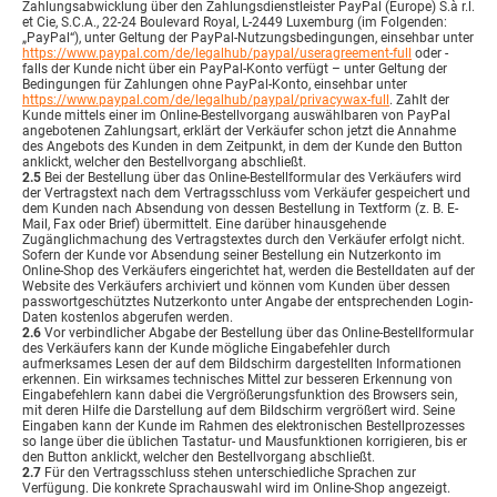
Zahlungsabwicklung über den Zahlungsdienstleister PayPal (Europe) S.à r.l.
et Cie, S.C.A., 22-24 Boulevard Royal, L-2449 Luxemburg (im Folgenden:
„PayPal“), unter Geltung der PayPal-Nutzungsbedingungen, einsehbar unter
https://www.paypal.com
/de
/legalhub
/paypal
/useragreement-full
oder -
falls der Kunde nicht über ein PayPal-Konto verfügt – unter Geltung der
Bedingungen für Zahlungen ohne PayPal-Konto, einsehbar unter
https://www.paypal.com
/de
/legalhub
/paypal
/privacywax-full
. Zahlt der
Kunde mittels einer im Online-Bestellvorgang auswählbaren von PayPal
angebotenen Zahlungsart, erklärt der Verkäufer schon jetzt die Annahme
des Angebots des Kunden in dem Zeitpunkt, in dem der Kunde den Button
anklickt, welcher den Bestellvorgang abschließt.
2.5
Bei der Bestellung über das Online-Bestellformular des Verkäufers wird
der Vertragstext nach dem Vertragsschluss vom Verkäufer gespeichert und
dem Kunden nach Absendung von dessen Bestellung in Textform (z. B. E-
Mail, Fax oder Brief) übermittelt. Eine darüber hinausgehende
Zugänglichmachung des Vertragstextes durch den Verkäufer erfolgt nicht.
Sofern der Kunde vor Absendung seiner Bestellung ein Nutzerkonto im
Online-Shop des Verkäufers eingerichtet hat, werden die Bestelldaten auf der
Website des Verkäufers archiviert und können vom Kunden über dessen
passwortgeschütztes Nutzerkonto unter Angabe der entsprechenden Login-
Daten kostenlos abgerufen werden.
2.6
Vor verbindlicher Abgabe der Bestellung über das Online-Bestellformular
des Verkäufers kann der Kunde mögliche Eingabefehler durch
aufmerksames Lesen der auf dem Bildschirm dargestellten Informationen
erkennen. Ein wirksames technisches Mittel zur besseren Erkennung von
Eingabefehlern kann dabei die Vergrößerungsfunktion des Browsers sein,
mit deren Hilfe die Darstellung auf dem Bildschirm vergrößert wird. Seine
Eingaben kann der Kunde im Rahmen des elektronischen Bestellprozesses
so lange über die üblichen Tastatur- und Mausfunktionen korrigieren, bis er
den Button anklickt, welcher den Bestellvorgang abschließt.
2.7
Für den Vertragsschluss stehen unterschiedliche Sprachen zur
Verfügung. Die konkrete Sprachauswahl wird im Online-Shop angezeigt.