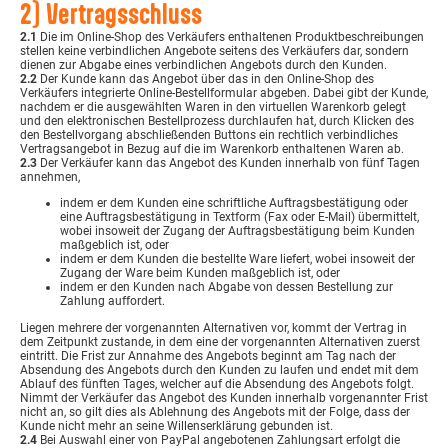
2) Vertragsschluss
2.1
Die im Online-Shop des Verkäufers enthaltenen Produktbeschreibungen
stellen keine verbindlichen Angebote seitens des Verkäufers dar, sondern
dienen zur Abgabe eines verbindlichen Angebots durch den Kunden.
2.2
Der Kunde kann das Angebot über das in den Online-Shop des
Verkäufers integrierte Online-Bestellformular abgeben. Dabei gibt der Kunde,
nachdem er die ausgewählten Waren in den virtuellen Warenkorb gelegt
und den elektronischen Bestellprozess durchlaufen hat, durch Klicken des
den Bestellvorgang abschließenden Buttons ein rechtlich verbindliches
Vertragsangebot in Bezug auf die im Warenkorb enthaltenen Waren ab.
2.3
Der Verkäufer kann das Angebot des Kunden innerhalb von fünf Tagen
annehmen,
indem er dem Kunden eine schriftliche Auftragsbestätigung oder
eine Auftragsbestätigung in Textform (Fax oder E-Mail) übermittelt,
wobei insoweit der Zugang der Auftragsbestätigung beim Kunden
maßgeblich ist, oder
indem er dem Kunden die bestellte Ware liefert, wobei insoweit der
Zugang der Ware beim Kunden maßgeblich ist, oder
indem er den Kunden nach Abgabe von dessen Bestellung zur
Zahlung auffordert.
Liegen mehrere der vorgenannten Alternativen vor, kommt der Vertrag in
dem Zeitpunkt zustande, in dem eine der vorgenannten Alternativen zuerst
eintritt. Die Frist zur Annahme des Angebots beginnt am Tag nach der
Absendung des Angebots durch den Kunden zu laufen und endet mit dem
Ablauf des fünften Tages, welcher auf die Absendung des Angebots folgt.
Nimmt der Verkäufer das Angebot des Kunden innerhalb vorgenannter Frist
nicht an, so gilt dies als Ablehnung des Angebots mit der Folge, dass der
Kunde nicht mehr an seine Willenserklärung gebunden ist.
2.4
Bei Auswahl einer von PayPal angebotenen Zahlungsart erfolgt die