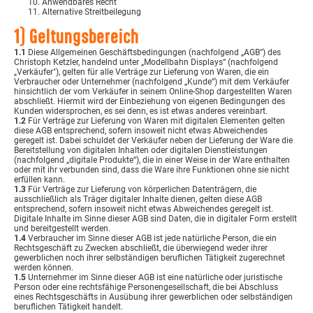
Anwendbares Recht
Alternative Streitbeilegung
1) Geltungsbereich
1.1
Diese Allgemeinen Geschäftsbedingungen (nachfolgend „AGB“) des
Christoph Ketzler, handelnd unter „Modellbahn Displays“ (nachfolgend
„Verkäufer"), gelten für alle Verträge zur Lieferung von Waren, die ein
Verbraucher oder Unternehmer (nachfolgend „Kunde“) mit dem Verkäufer
hinsichtlich der vom Verkäufer in seinem Online-Shop dargestellten Waren
abschließt. Hiermit wird der Einbeziehung von eigenen Bedingungen des
Kunden widersprochen, es sei denn, es ist etwas anderes vereinbart.
1.2
Für Verträge zur Lieferung von Waren mit digitalen Elementen gelten
diese AGB entsprechend, sofern insoweit nicht etwas Abweichendes
geregelt ist. Dabei schuldet der Verkäufer neben der Lieferung der Ware die
Bereitstellung von digitalen Inhalten oder digitalen Dienstleistungen
(nachfolgend „digitale Produkte“), die in einer Weise in der Ware enthalten
oder mit ihr verbunden sind, dass die Ware ihre Funktionen ohne sie nicht
erfüllen kann.
1.3
Für Verträge zur Lieferung von körperlichen Datenträgern, die
ausschließlich als Träger digitaler Inhalte dienen, gelten diese AGB
entsprechend, sofern insoweit nicht etwas Abweichendes geregelt ist.
Digitale Inhalte im Sinne dieser AGB sind Daten, die in digitaler Form erstellt
und bereitgestellt werden.
1.4
Verbraucher im Sinne dieser AGB ist jede natürliche Person, die ein
Rechtsgeschäft zu Zwecken abschließt, die überwiegend weder ihrer
gewerblichen noch ihrer selbständigen beruflichen Tätigkeit zugerechnet
werden können.
1.5
Unternehmer im Sinne dieser AGB ist eine natürliche oder juristische
Person oder eine rechtsfähige Personengesellschaft, die bei Abschluss
eines Rechtsgeschäfts in Ausübung ihrer gewerblichen oder selbständigen
beruflichen Tätigkeit handelt.