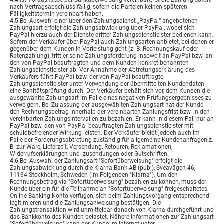
nach Vertragsabschluss fällig, sofern die Parteien keinen späteren
Fälligkeitstermin vereinbart haben.
4.5
Bei Auswahl einer über den Zahlungsdienst „PayPal“ angebotenen
Zahlungsart erfolgt die Zahlungsabwicklung über PayPal, wobei sich
PayPal hierzu auch der Dienste dritter Zahlungsdienstleister bedienen kann.
Sofern der Verkäufer über PayPal auch Zahlungsarten anbietet, bei denen er
gegenüber dem Kunden in Vorleistung geht (z. B. Rechnungskauf oder
Ratenzahlung), tritt er seine Zahlungsforderung insoweit an PayPal bzw. an
den von PayPal beauftragten und dem Kunden konkret benannten
Zahlungsdienstleister ab. Vor Annahme der Abtretungserklärung des
Verkäufers führt PayPal bzw. der von PayPal beauftragte
Zahlungsdienstleister unter Verwendung der übermittelten Kundendaten
eine Bonitätsprüfung durch. Der Verkäufer behält sich vor, dem Kunden die
ausgewählte Zahlungsart im Falle eines negativen Prüfungsergebnisses zu
verweigern. Bei Zulassung der ausgewählten Zahlungsart hat der Kunde
den Rechnungsbetrag innerhalb der vereinbarten Zahlungsfrist bzw. in den
vereinbarten Zahlungsintervallen zu bezahlen. Er kann in diesem Fall nur an
PayPal bzw. den von PayPal beauftragten Zahlungsdienstleister mit
schuldbefreiender Wirkung leisten. Der Verkäufer bleibt jedoch auch im
Falle der Forderungsabtretung zuständig für allgemeine Kundenanfragen z.
B. zur Ware, Lieferzeit, Versendung, Retouren, Reklamationen,
Widerrufserklärungen und -zusendungen oder Gutschriften.
4.6
Bei Auswahl der Zahlungsart "Sofortüberweisung" erfolgt die
Zahlungsabwicklung durch die Klarna Bank AB (publ), Sveavägen 46,
11134 Stockholm, Schweden (im Folgenden "Klarna"). Um den
Rechnungsbetrag via "Sofortüberweisung" bezahlen zu können, muss der
Kunde über ein für die Teilnahme an "Sofortüberweisung" freigeschaltetes
Online-Banking-Konto verfügen, sich beim Zahlungsvorgang entsprechend
legitimieren und die Zahlungsanweisung bestätigen. Die
Zahlungstransaktion wird unmittelbar danach von Klarna durchgeführt und
das Bankkonto des Kunden belastet. Nähere Informationen zur Zahlungsart
"Sofortüberweisung" kann der Kunde im Internet unter