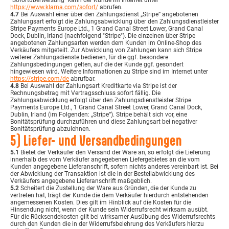
https://www.klarna.com
/sofort
/
abrufen.
4.7
Bei Auswahl einer über den Zahlungsdienst „Stripe“ angebotenen
Zahlungsart erfolgt die Zahlungsabwicklung über den Zahlungsdienstleister
Stripe Payments Europe Ltd., 1 Grand Canal Street Lower, Grand Canal
Dock, Dublin, Irland (nachfolgend "Stripe"). Die einzelnen über Stripe
angebotenen Zahlungsarten werden dem Kunden im Online-Shop des
Verkäufers mitgeteilt. Zur Abwicklung von Zahlungen kann sich Stripe
weiterer Zahlungsdienste bedienen, für die ggf. besondere
Zahlungsbedingungen gelten, auf die der Kunde ggf. gesondert
hingewiesen wird. Weitere Informationen zu Stripe sind im Internet unter
https://stripe.com
/de
abrufbar.
4.8
Bei Auswahl der Zahlungsart Kreditkarte via Stripe ist der
Rechnungsbetrag mit Vertragsschluss sofort fällig. Die
Zahlungsabwicklung erfolgt über den Zahlungsdienstleister Stripe
Payments Europe Ltd., 1 Grand Canal Street Lower, Grand Canal Dock,
Dublin, Irland (im Folgenden: „Stripe“). Stripe behält sich vor, eine
Bonitätsprüfung durchzuführen und diese Zahlungsart bei negativer
Bonitätsprüfung abzulehnen.
5) Liefer- und Versandbedingungen
5.1
Bietet der Verkäufer den Versand der Ware an, so erfolgt die Lieferung
innerhalb des vom Verkäufer angegebenen Liefergebietes an die vom
Kunden angegebene Lieferanschrift, sofern nichts anderes vereinbart ist. Bei
der Abwicklung der Transaktion ist die in der Bestellabwicklung des
Verkäufers angegebene Lieferanschrift maßgeblich.
5.2
Scheitert die Zustellung der Ware aus Gründen, die der Kunde zu
vertreten hat, trägt der Kunde die dem Verkäufer hierdurch entstehenden
angemessenen Kosten. Dies gilt im Hinblick auf die Kosten für die
Hinsendung nicht, wenn der Kunde sein Widerrufsrecht wirksam ausübt.
Für die Rücksendekosten gilt bei wirksamer Ausübung des Widerrufsrechts
durch den Kunden die in der Widerrufsbelehrung des Verkäufers hierzu