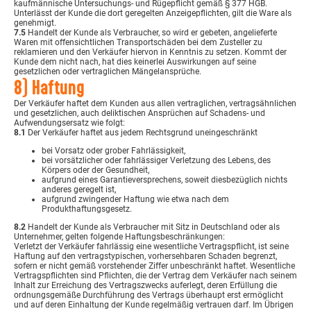
kaufmännische Untersuchungs- und Rügepflicht gemäß § 377 HGB.
Unterlässt der Kunde die dort geregelten Anzeigepflichten, gilt die Ware als
genehmigt.
7.5
Handelt der Kunde als Verbraucher, so wird er gebeten, angelieferte
Waren mit offensichtlichen Transportschäden bei dem Zusteller zu
reklamieren und den Verkäufer hiervon in Kenntnis zu setzen. Kommt der
Kunde dem nicht nach, hat dies keinerlei Auswirkungen auf seine
gesetzlichen oder vertraglichen Mängelansprüche.
8) Haftung
Der Verkäufer haftet dem Kunden aus allen vertraglichen, vertragsähnlichen
und gesetzlichen, auch deliktischen Ansprüchen auf Schadens- und
Aufwendungsersatz wie folgt:
8.1
Der Verkäufer haftet aus jedem Rechtsgrund uneingeschränkt
bei Vorsatz oder grober Fahrlässigkeit,
bei vorsätzlicher oder fahrlässiger Verletzung des Lebens, des
Körpers oder der Gesundheit,
aufgrund eines Garantieversprechens, soweit diesbezüglich nichts
anderes geregelt ist,
aufgrund zwingender Haftung wie etwa nach dem
Produkthaftungsgesetz.
8.2
Handelt der Kunde als Verbraucher mit Sitz in Deutschland oder als
Unternehmer, gelten folgende Haftungsbeschränkungen:
Verletzt der Verkäufer fahrlässig eine wesentliche Vertragspflicht, ist seine
Haftung auf den vertragstypischen, vorhersehbaren Schaden begrenzt,
sofern er nicht gemäß vorstehender Ziffer unbeschränkt haftet. Wesentliche
Vertragspflichten sind Pflichten, die der Vertrag dem Verkäufer nach seinem
Inhalt zur Erreichung des Vertragszwecks auferlegt, deren Erfüllung die
ordnungsgemäße Durchführung des Vertrags überhaupt erst ermöglicht
und auf deren Einhaltung der Kunde regelmäßig vertrauen darf. Im Übrigen