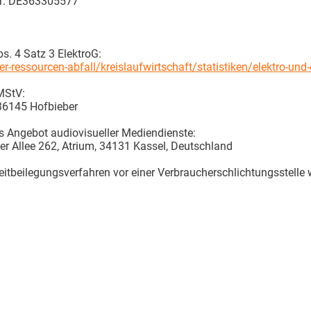
er: DE363305577
. 4 Satz 3 ElektroG:
essourcen-abfall/kreislaufwirtschaft/statistiken/elektro-und-e
 MStV:
 36145 Hofbieber
s Angebot audiovisueller Mediendienste:
r Allee 262, Atrium, 34131 Kassel, Deutschland
itbeilegungsverfahren vor einer Verbraucherschlichtungsstelle w