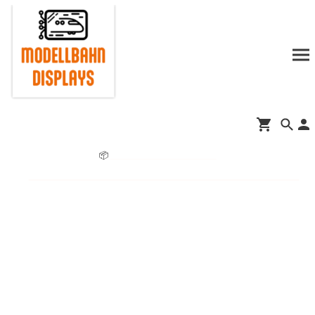
📦
Informationen zur Lieferzeit.
➡️
Jetzt auch bei www.brauchemodellbahn.de
🚀