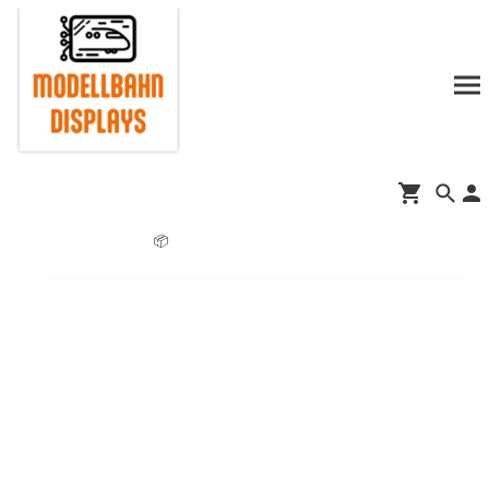
📦
Informationen zur Lieferzeit.
➡️
Jetzt auch bei www.brauchemodellbahn.de
🚀