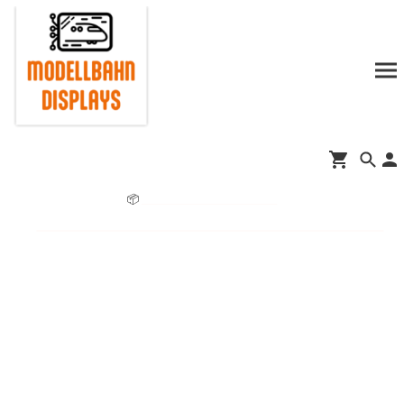
📦
Informationen zur Lieferzeit.
➡️
Jetzt auch bei www.brauchemodellbahn.de
🚀